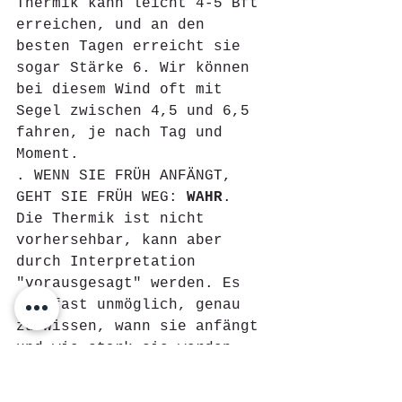
Thermik kann leicht 4-5 Bft 
erreichen, und an den 
besten Tagen erreicht sie 
sogar Stärke 6. Wir können 
bei diesem Wind oft mit 
Segel zwischen 4,5 und 6,5 
fahren, je nach Tag und 
Moment.
. WENN SIE FRÜH ANFÄNGT, 
GEHT SIE FRÜH WEG: 
WAHR
. 
Die Thermik ist nicht 
vorhersehbar, kann aber 
durch Interpretation 
"vorausgesagt" werden. Es 
ist fast unmöglich, genau 
zu wissen, wann sie anfängt 
und wie stark sie werden 
wird. An manchen Tagen 
beginnt sie bereits um 